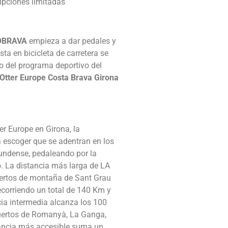
ripciones limitadas
OBRAVA
empieza a dar pedales y
sta en bicicleta de carretera se
o del programa deportivo del
Otter Europe Costa Brava Girona
r Europe en Girona, la
a escoger que se adentran en los
undense, pedaleando por la
. La distancia más larga de LA
rtos de montaña de Sant Grau
corriendo un total de 140 Km y
cia intermedia alcanza los 100
puertos de Romanyà, La Ganga,
ancia más accesible suma un