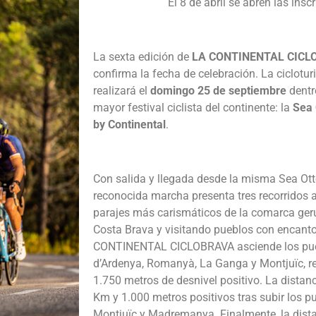
El 8 de abril se abren las insc
La sexta edición de
LA CONTINENTAL CICL
confirma la fecha de celebración. La cicloturi
realizará el
domingo 25 de septiembre
dentr
mayor festival ciclista del continente: la
Sea 
by Continental
.
Con salida y llegada desde la misma Sea Otte
reconocida marcha presenta tres recorridos 
parajes más carismáticos de la comarca ger
Costa Brava y visitando pueblos con encanto
CONTINENTAL CICLOBRAVA asciende los pue
d’Ardenya, Romanyà, La Ganga y Montjuïc, re
1.750 metros de desnivel positivo. La distan
Km y 1.000 metros positivos tras subir los 
Montjuïc y Madremanya. Finalmente, la dist