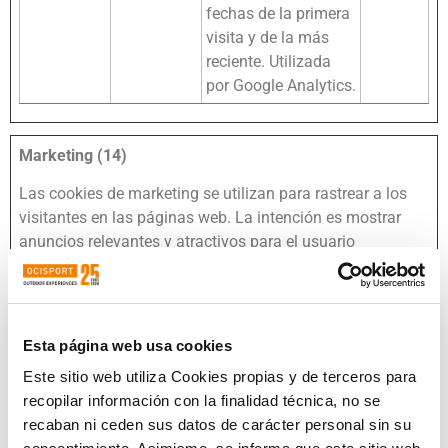
fechas de la primera
visita y de la más
reciente. Utilizada
por Google Analytics.
Marketing (14)
Las cookies de marketing se utilizan para rastrear a los
visitantes en las páginas web. La intención es mostrar
anuncios relevantes y atractivos para el usuario
individual, y por lo tanto, más valiosos para los editores y
terceros anunciantes.
Nombre
Proveedor
Propósito
Duración
Esta página web usa cookies
máxima
Este sitio web utiliza Cookies propias y de terceros para
de
recopilar información con la finalidad técnica, no se
almacenam
recaban ni ceden sus datos de carácter personal sin su
__Secure-
YouTube
Se usa para rastrear
180