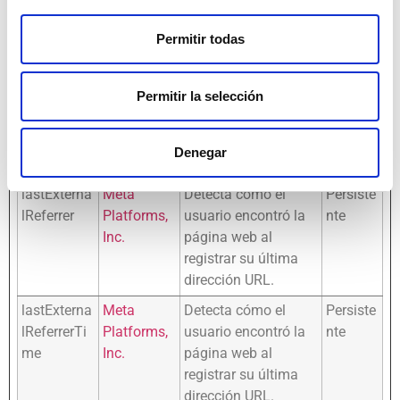
publicitarios como
pujas en tiempo real
Permitir todas
de terceros
anunciantes.
Permitir la selección
LAST_RES
YouTube
Se usa para rastrear
Sesión
ULT_ENTR
la interacción del
Y_KEY
usuario con el
Denegar
contenido integrado.
lastExterna
Meta
Detecta cómo el
Persiste
lReferrer
Platforms,
usuario encontró la
nte
Inc.
página web al
registrar su última
dirección URL.
lastExterna
Meta
Detecta cómo el
Persiste
lReferrerTi
Platforms,
usuario encontró la
nte
me
Inc.
página web al
registrar su última
dirección URL.