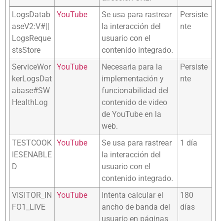
LogsDatab
YouTube
Se usa para rastrear
Persiste
aseV2:V#||
la interacción del
nte
LogsReque
usuario con el
stsStore
contenido integrado.
ServiceWor
YouTube
Necesaria para la
Persiste
kerLogsDat
implementación y
nte
abase#SW
funcionabilidad del
HealthLog
contenido de video
de YouTube en la
web.
TESTCOOK
YouTube
Se usa para rastrear
1 día
IESENABLE
la interacción del
D
usuario con el
contenido integrado.
VISITOR_IN
YouTube
Intenta calcular el
180
FO1_LIVE
ancho de banda del
días
usuario en páginas