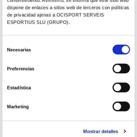
consentimiento. Asimismo, se informa que este sitio web
ROLLOUT_
la interacción del
días
dispone de enlaces a sitios web de terceros con políticas
TOKEN
usuario con el
de privacidad ajenas a OCISPORT SERVEIS
contenido integrado.
ESPORTIUS SLU (GRUPO).
__Secure-
YouTube
Registra las
Sesión
YEC
preferencias del
Selección
reproductor de vídeo
Necesarias
de
del usuario al ver
consentimiento
vídeos incrustados
de YouTube
Preferencias
__Secure-
YouTube
Se usa para rastrear
180
YNID
la interacción del
días
Estadística
usuario con el
contenido integrado.
Marketing
_fbp
Meta
Utilizada por
3 meses
Platforms,
Facebook para
Inc.
proporcionar una
serie de productos
Mostrar detalles