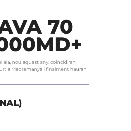
AVA 70
.000MD+
ellaia, nou aquest any, coincidiran
curt a Madremanya i finalment hauran
NAL)