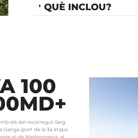
QUÈ INCLOU?
A 100
000MD+
mb els del recorregut llarg:
a Ganga (port de la 3a etapa
rarem el de Madremanya, al