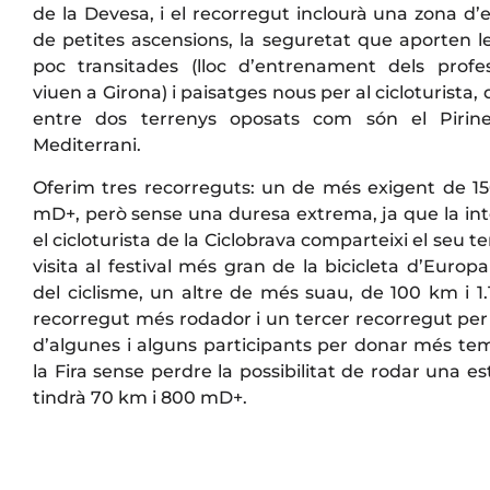
de la Devesa, i el recorregut inclourà una zona d
de petites ascensions, la seguretat que aporten l
poc transitades (lloc d’entrenament dels profe
viuen a Girona) i paisatges nous per al cicloturista,
entre dos terrenys oposats com són el Pirin
Mediterrani.
Oferim tres recorreguts: un de més exigent de 1
mD+, però sense una duresa extrema, ja que la int
el cicloturista de la Ciclobrava comparteixi el seu t
visita al festival més gran de la bicicleta d’Europa 
del ciclisme, un altre de més suau, de 100 km i 1
recorregut més rodador i un tercer recorregut pe
d’algunes i alguns participants per donar més tem
la Fira sense perdre la possibilitat de rodar una es
tindrà 70 km i 800 mD+.