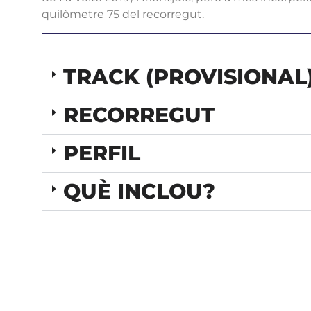
quilòmetre 75 del recorregut.
TRACK (PROVISIONAL
RECORREGUT
PERFIL
QUÈ INCLOU?