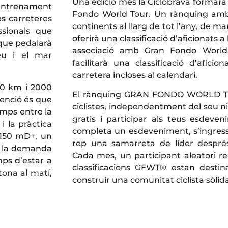
Una edició més la Ciclobrava formarà 
’entrenament
Fondo World Tour. Un rànquing amb 
es carreteres
continents al llarg de tot l’any, de m
ssionals que
oferirà una classificació d’aficionats a
 que pedalarà
associació amb Gran Fondo World
eu i el mar
facilitarà una classificació d’aficio
carretera incloses al calendari.
50 km i 2000
El rànquing GRAN FONDO WORLD TOU
enció és que
ciclistes, independentment del seu ni
emps entre la
gratis i participar als teus esdeve
i la pràctica
completa un esdeveniment, s’ingressa a
.150 mD+, un
rep una samarreta de líder despr
r la demanda
Cada mes, un participant aleatori re
ps d’estar a
classificacions GFWT® estan destina
tona al matí,
construir una comunitat ciclista sòlid