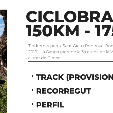
CICLOBRA
150KM - 1
Tindrem 4 ports, Sant Grau d’Ardenya, Rom
2019), La Ganga (port de la 3a etapa de la Vo
ciutat de Girona.
TRACK (PROVISIO
RECORREGUT
PERFIL