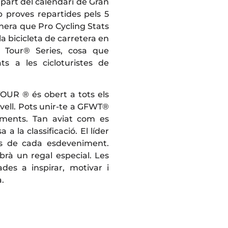
part del calendari de Gran
proves repartides pels 5
anera que Pro Cycling Stats
 la bicicleta de carretera en
 Tour® Series, cosa que
nats a les cicloturistes de
R ® és obert a tots els
vell. Pots unir-te a GFWT®
niments. Tan aviat com es
 la classificació. El líder
és de cada esdeveniment.
brà un regal especial. Les
des a inspirar, motivar i
a.