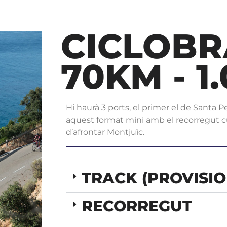
CICLOBR
70KM - 1
Hi haurà 3 ports, el primer el de Santa P
aquest format mini amb el recorregut 
d’afrontar Montjuïc.
TRACK (PROVISIO
RECORREGUT