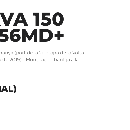
VA 150
756MD+
anyà (port de la 2a etapa de la Volta
lta 2019), i Montjuïc entrant ja a la
NAL)